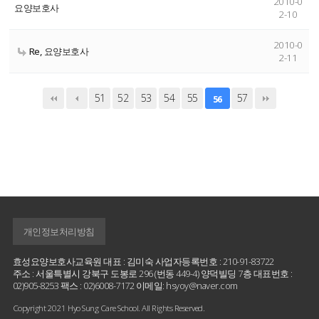
2010-0
요양보호사
2-10
2010-0
Re, 요양보호사
2-11
51
52
53
54
55
57
56
개인정보처리방침
효성요양보호사교육원 대표 : 김미숙 사업자등록번호 : 210-91-83722
주소 : 서울특별시 강북구 도봉로 296 (번동 449-4) 양덕빌딩 7층 대표번호 :
02)905-8253 팩스 : 02)6008-7172 이메일: hsyoy@naver.com
Copyright 2021 Hyo Sung Care School. All Rights Reserved.